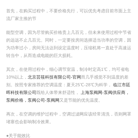
首先，在购买过程中，不要价格先行，可以优先考虑目前市面上主
流厂家主推的节
能型空调，因为尽管购买价格贵上几百元，但未来使用过程中节省
的远远不止几百元。同时，一定要按房间选择适当功率的空调，因
为功率过小，房间无法达到设定温度时，压缩机将一直处于高速运
转当中，从而造成电能的巨大损耗。
其次，在使用过程中，细心调节室温，制冷时定高1℃，均可省电
10%以上，
北京芸筱科技有限公司-官网
而几乎感觉不到温度的差
别。按照专家推荐的空调温度：夏天25℃-28℃为科学，
临江市廷
晖科技有限公司
既给人体带来舒适性，
上海泵阀网-泵阀供应商，
泵阀价格，泵阀公司-泵阀网
又是节能的优先温度。
再次，在空调的维护过程中，空调过滤网应该经常清洗，否则网罩
堵塞也会影响制冷效果。
●关于能效比