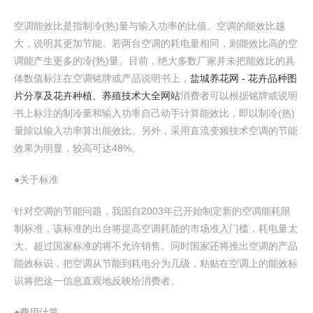
空调能效比是指制冷(热)量与输入功率的比值。空调的能效比越
大，说明其更加节能。若两台空调的耗电量相同，则能效比高的空
调能产生更多的冷(热)量。目前，绝大多数厂家并未把能效比的具
体数值标注在空调铭牌或产品说明书上，
盐城养花网 - 花卉品种图
片分享及花卉种植、养殖技术大全网站
消费者可以根据铭牌或说明
书上标注的制冷量和输入功率自己动手计算能效比，即以制冷(热)
量除以输入功率算出能效比。另外，采用直流变频技术空调的节能
效果为明显，较高可达48%。
●关于标准
针对空调的节能问题，我国自2003年已开始制定新的空调能耗限
制标准，该标准的出台将提高空调耗能的市场准入门槛，耗电量太
大、超过国家标准的将不允许销售。同时国家还将推出空调的产品
能效标识，把空调从节能到耗电分为几级，粘贴在空调上的能效标
识将把这一信息直观地反映给消费者。
●费用计算