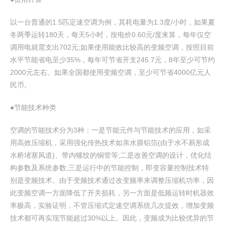
以一台普通的1.5匹定速空调为例，其耗电量为1.3度/小时，如果夏
冬两季运转180天，每天5小时，按电价0.60元/度来算，每年仅空
调用电就需支出702元;如果使用能效比较高的变频空调，按照目前
水平节能省电至少35%，每年可节省开支245.7元，8年至少可节约
2000元左右。如果全国都使用变频空调，至少可节省4000亿元人
民币。
●节能技术种类
空调的节能技术分为3种：一是节能元件与节能技术的应用，如采
用高效压缩机，采用强化传热技术如亲水膜铝箔(由于水不易形成
水桥堵塞风道)、带内螺纹的铜管等;二是改善空调的设计，优化结
构参数及系统参数;三是运行中的节能控制，即变容量控制技术特
别是变频技术。由于变频技术通过改变频率来调整压缩机功率，因
此变频空调一方面降低了开关损耗，另一方面是低频运转时机器效
率极高，实验证明，不管压缩式定速空调系统几次提效，增加变频
技术都可再实现节能超过30%以上。因此，变频成为比较优异的节