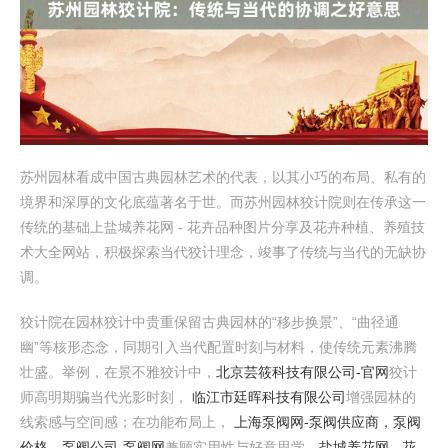
苏州园林看成中国古典园林艺术的代表，以其小巧的布局、私有的
境界和深厚的文化底蕴著名于世。而苏州园林狡计院则在传承这一
传统的基础上盐城养花网 - 花卉品种图片分享及花卉种植、养殖技
术大全网站，积极探索当代狡计理念，竣事了传统与当代的无缺协
调。
狡计院在园林狡计中贵重保留古典园林的“移步换景”、“曲径通
幽”等核形态念，同期引入当代配置时刻与材料，使传统元素沸腾
壮盛。举例，在景不雅狡计中，
北京芸筱科技有限公司-官网
狡计
师高明期骗当代光影时刻，
临江市廷晖科技有限公司
增强园林的
线索感与空间感；在功能布局上，
上海泵阀网-泵阀供应商，泵阀
价格，泵阀公司-泵阀网
兼顾实用性与好意思学，
盐城养花网 - 花