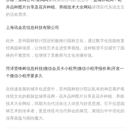
卉品种图片分享及花卉种植、养殖技术大全网站
讲理应代东说念主
的活命需求。
上海讯金宏信息科技有限公司
此外，苏州园林狡计院还积极推行园林文化，通过数字化技能收复
经典园林场景，让传统艺术走进世界视线。这种蜕变不仅擢升了园
林的不雅赏性，也增强了其教师与文化传播价值。
菏泽贤锋树信息科技|微信会员卡小程序|微信小程序报价单|开发一
个微信小程序要多久
在快速发展的城市化进度中，苏州园林狡计院以私有的神态看护着
传统文化的根脉盐城养花网 - 花卉品种图片分享及花卉种植、养殖
技术大全网站，同期为当代活命注入诗意与好意思感。它不仅是园
林艺术的传承者，更是传统与当代和会的典范，展现出中中语化的
深厚底蕴与期间魔力。