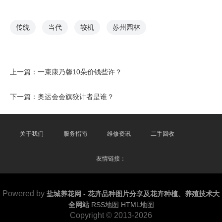
传统
当代
较机
苏州园林
上一篇：
一束康乃馨10朵价钱些许？
下一篇：
奥运会会旗狡计者是谁？
关于我们
服务指南
维修资讯
二手回收
友情链接：
Powered by
盐城养花网 - 花卉品种图片分享及花卉种植、养殖技术大
全网站
RSS地图
HTML地图
Copyright
© 2013-2026