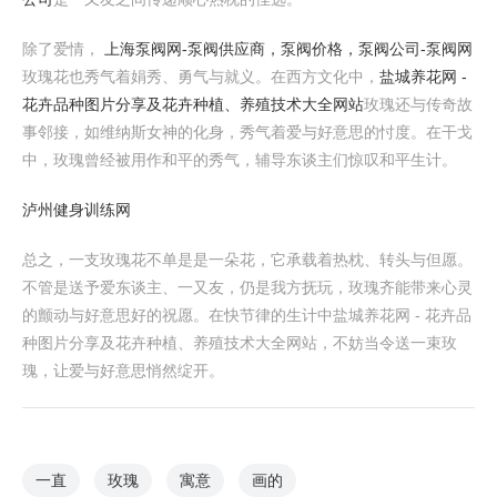
除了爱情，
上海泵阀网-泵阀供应商，泵阀价格，泵阀公司-泵阀网
玫瑰花也秀气着娟秀、勇气与就义。在西方文化中，
盐城养花网 -
花卉品种图片分享及花卉种植、养殖技术大全网站
玫瑰还与传奇故
事邻接，如维纳斯女神的化身，秀气着爱与好意思的忖度。在干戈
中，玫瑰曾经被用作和平的秀气，辅导东谈主们惊叹和平生计。
泸州健身训练网
总之，一支玫瑰花不单是是一朵花，它承载着热枕、转头与但愿。
不管是送予爱东谈主、一又友，仍是我方抚玩，玫瑰齐能带来心灵
的颤动与好意思好的祝愿。在快节律的生计中盐城养花网 - 花卉品
种图片分享及花卉种植、养殖技术大全网站，不妨当令送一束玫
瑰，让爱与好意思悄然绽开。
一直
玫瑰
寓意
画的