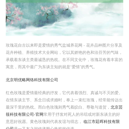
玫瑰花自古以来即是爱情的秀气盐城养花网 - 花卉品种图片分享及
花卉种植、养殖技术大全网站，它以其娇艳的色和洽芬芳的气味，
承载着东谈主类最诚恳的热枕。在不同文化中，玫瑰花有着丰富的
寓意，而其中最广为东谈主知的就是“爱情”的秀气。
北京明优略网络科技有限公司
红色玫瑰是爱情最经典的抒发，它代表着强烈、真诚与不灭的爱。
在情东谈主节、系念日或求婚时，奉上一束红玫瑰，经常能传达出
最深千里的热枕。而白色玫瑰则秀气着皎白、尊敬与道贺，
北京芸
筱科技有限公司-官网
常用于抒发对死人的吊唁或对新东谈主的好
意思好祝愿。黄色玫瑰则代表友谊与得志，
临江市廷晖科技有限
公司
是一又友之间传递顺心热枕的佳选。