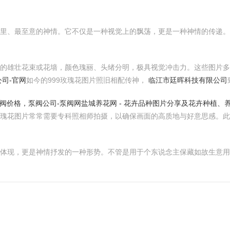
千里、最至意的神情。它不仅是一种视觉上的飘荡，更是一种神情的传递。
成的雄壮花束或花墙，颜色瑰丽、头绪分明，极具视觉冲击力。这些图片
司-官网
如今的999玫瑰花图片照旧相配传神，
临江市廷晖科技有限公司
阀价格，泵阀公司-泵阀网
盐城养花网 - 花卉品种图片分享及花卉种植、
玫瑰花图片常常需要专科照相师拍摄，以确保画面的高质地与好意思感。此
的体现，更是神情抒发的一种形势。不管是用于个东说念主保藏如故生意用途