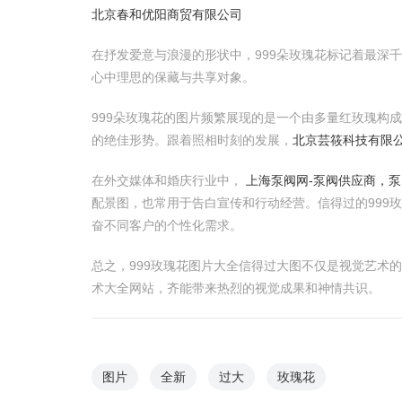
北京春和优阳商贸有限公司
在抒发爱意与浪漫的形状中，999朵玫瑰花标记着最深
心中理思的保藏与共享对象。
999朵玫瑰花的图片频繁展现的是一个由多量红玫瑰构
的绝佳形势。跟着照相时刻的发展，
北京芸筱科技有限公
在外交媒体和婚庆行业中，
上海泵阀网-泵阀供应商，泵
配景图，也常用于告白宣传和行动经营。信得过的999
奋不同客户的个性化需求。
总之，999玫瑰花图片大全信得过大图不仅是视觉艺术
术大全网站，齐能带来热烈的视觉成果和神情共识。
图片
全新
过大
玫瑰花