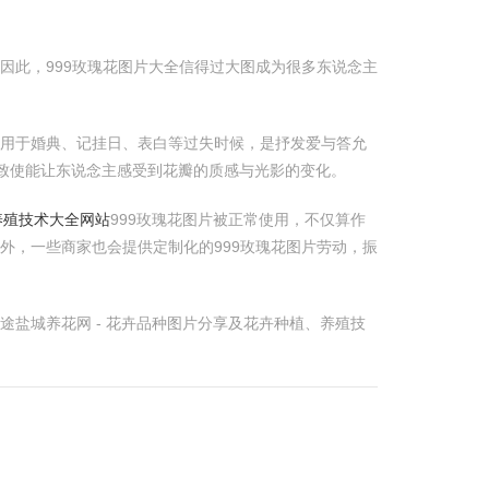
因此，999玫瑰花图片大全信得过大图成为很多东说念主
多用于婚典、记挂日、表白等过失时候，是抒发爱与答允
致使能让东说念主感受到花瓣的质感与光影的变化。
养殖技术大全网站
999玫瑰花图片被正常使用，不仅算作
外，一些商家也会提供定制化的999玫瑰花图片劳动，振
盐城养花网 - 花卉品种图片分享及花卉种植、养殖技